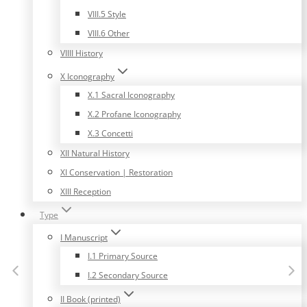
VIII.5 Style
VIII.6 Other
VIIII History
X Iconography
X.1 Sacral Iconography
X.2 Profane Iconography
X.3 Concetti
XII Natural History
XI Conservation | Restoration
XIII Reception
Type
I Manuscript
I.1 Primary Source
I.2 Secondary Source
II Book (printed)