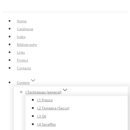
Home
Catalogue
Index
Bibliography
Links
Project
Contacts
Content
I Techniques (general)
I.1 Fresco
I.2 Tempera (Secco)
I.3 Oil
I.4 Sgraffito