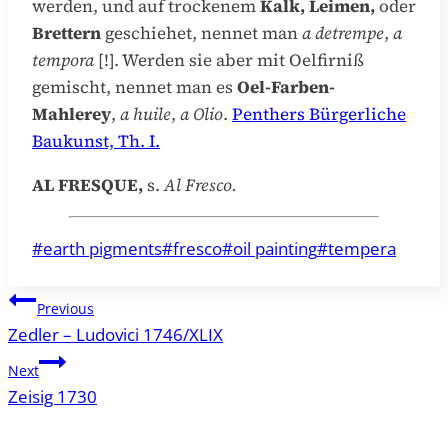
werden, und auf trockenem
Kalk, Leimen,
oder
Brettern
geschiehet, nennet man
a detrempe
,
a
tempora
[!]. Werden sie aber mit Oelfirniß
gemischt, nennet man es
Oel-Farben-
Mahlerey
,
a huile
,
a Olio
.
Penthers Bürgerliche
Baukunst, Th. I.
AL FRESQUE,
s.
Al Fresco.
Post
#
earth pigments
#
fresco
#
oil painting
#
tempera
Tags:
Post
Previous
navigation
Zedler – Ludovici 1746/XLIX
Next
Zeisig 1730