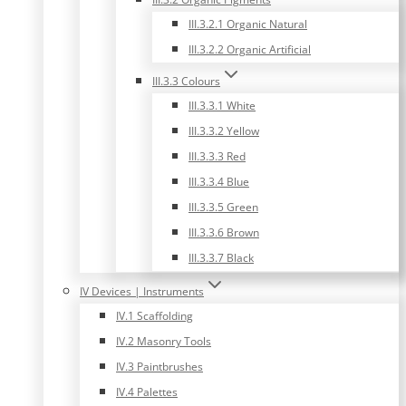
III.3.2.1 Organic Natural
III.3.2.2 Organic Artificial
III.3.3 Colours
III.3.3.1 White
III.3.3.2 Yellow
III.3.3.3 Red
III.3.3.4 Blue
III.3.3.5 Green
III.3.3.6 Brown
III.3.3.7 Black
IV Devices | Instruments
IV.1 Scaffolding
IV.2 Masonry Tools
IV.3 Paintbrushes
IV.4 Palettes