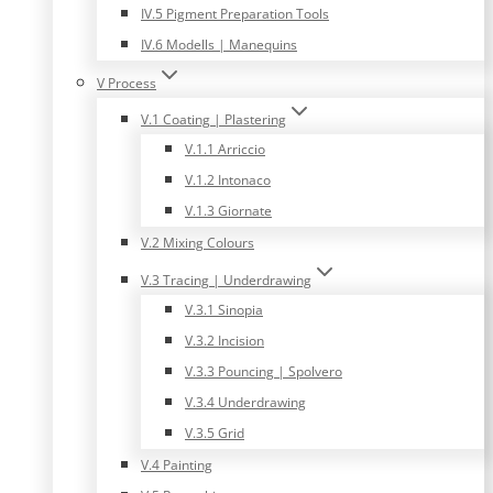
IV.5 Pigment Preparation Tools
IV.6 Modells | Manequins
V Process
V.1 Coating | Plastering
V.1.1 Arriccio
V.1.2 Intonaco
V.1.3 Giornate
V.2 Mixing Colours
V.3 Tracing | Underdrawing
V.3.1 Sinopia
V.3.2 Incision
V.3.3 Pouncing | Spolvero
V.3.4 Underdrawing
V.3.5 Grid
V.4 Painting