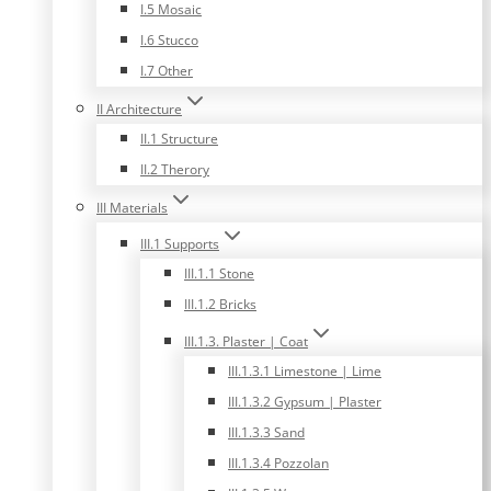
I.5 Mosaic
I.6 Stucco
I.7 Other
II Architecture
II.1 Structure
II.2 Therory
III Materials
III.1 Supports
III.1.1 Stone
III.1.2 Bricks
III.1.3. Plaster | Coat
III.1.3.1 Limestone | Lime
III.1.3.2 Gypsum | Plaster
III.1.3.3 Sand
III.1.3.4 Pozzolan