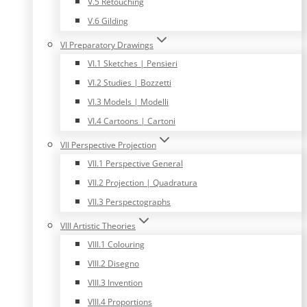
V.5 Retouching
V.6 Gilding
VI Preparatory Drawings
VI.1 Sketches | Pensieri
VI.2 Studies | Bozzetti
VI.3 Models | Modelli
VI.4 Cartoons | Cartoni
VII Perspective Projection
VII.1 Perspective General
VII.2 Projection | Quadratura
VII.3 Perspectographs
VIII Artistic Theories
VIII.1 Colouring
VIII.2 Disegno
VIII.3 Invention
VIII.4 Proportions