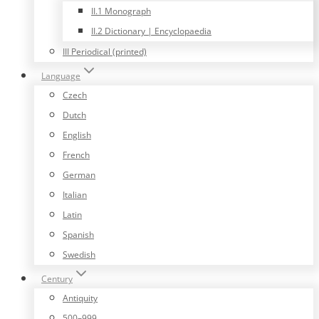
II.1 Monograph
II.2 Dictionary | Encyclopaedia
III Periodical (printed)
Language
Czech
Dutch
English
French
German
Italian
Latin
Spanish
Swedish
Century
Antiquity
500–999