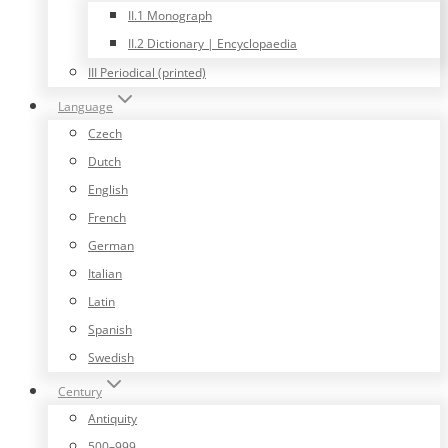
II.1 Monograph
II.2 Dictionary | Encyclopaedia
III Periodical (printed)
Language
Czech
Dutch
English
French
German
Italian
Latin
Spanish
Swedish
Century
Antiquity
500–999