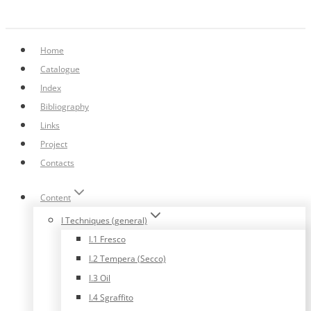
Home
Catalogue
Index
Bibliography
Links
Project
Contacts
Content
I Techniques (general)
I.1 Fresco
I.2 Tempera (Secco)
I.3 Oil
I.4 Sgraffito