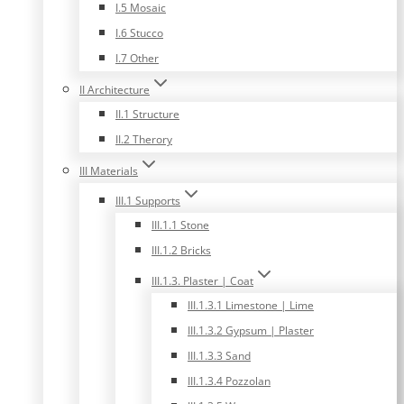
I.5 Mosaic
I.6 Stucco
I.7 Other
II Architecture
II.1 Structure
II.2 Therory
III Materials
III.1 Supports
III.1.1 Stone
III.1.2 Bricks
III.1.3. Plaster | Coat
III.1.3.1 Limestone | Lime
III.1.3.2 Gypsum | Plaster
III.1.3.3 Sand
III.1.3.4 Pozzolan