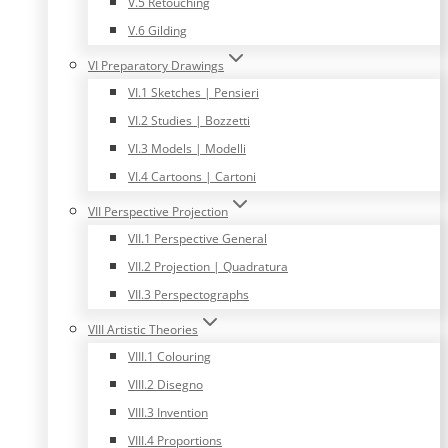
V.5 Retouching
V.6 Gilding
VI Preparatory Drawings
VI.1 Sketches | Pensieri
VI.2 Studies | Bozzetti
VI.3 Models | Modelli
VI.4 Cartoons | Cartoni
VII Perspective Projection
VII.1 Perspective General
VII.2 Projection | Quadratura
VII.3 Perspectographs
VIII Artistic Theories
VIII.1 Colouring
VIII.2 Disegno
VIII.3 Invention
VIII.4 Proportions