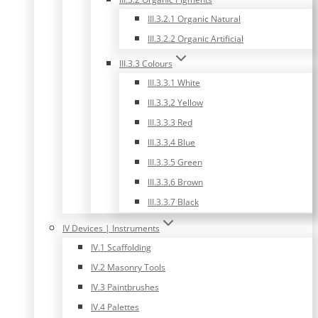
III.3.2.1 Organic Natural
III.3.2.2 Organic Artificial
III.3.3 Colours
III.3.3.1 White
III.3.3.2 Yellow
III.3.3.3 Red
III.3.3.4 Blue
III.3.3.5 Green
III.3.3.6 Brown
III.3.3.7 Black
IV Devices | Instruments
IV.1 Scaffolding
IV.2 Masonry Tools
IV.3 Paintbrushes
IV.4 Palettes