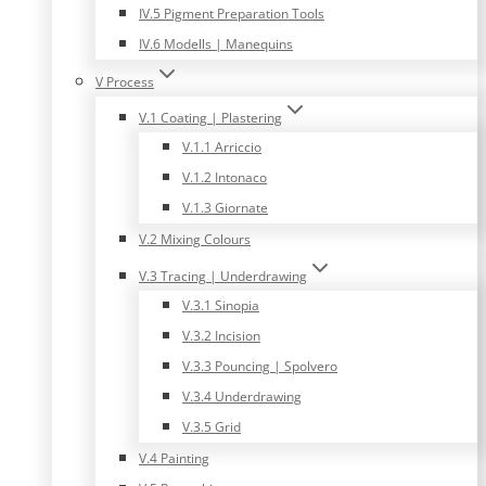
IV.5 Pigment Preparation Tools
IV.6 Modells | Manequins
V Process
V.1 Coating | Plastering
V.1.1 Arriccio
V.1.2 Intonaco
V.1.3 Giornate
V.2 Mixing Colours
V.3 Tracing | Underdrawing
V.3.1 Sinopia
V.3.2 Incision
V.3.3 Pouncing | Spolvero
V.3.4 Underdrawing
V.3.5 Grid
V.4 Painting