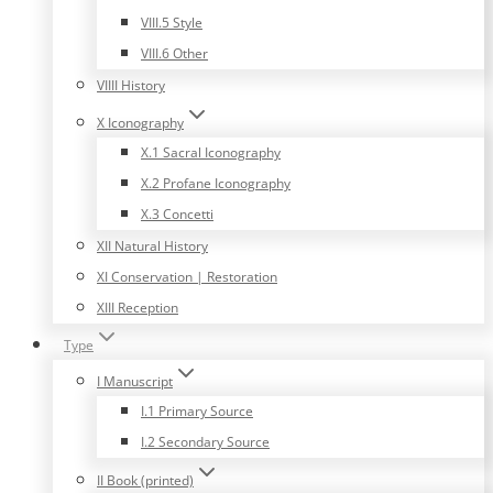
VIII.5 Style
VIII.6 Other
VIIII History
X Iconography
X.1 Sacral Iconography
X.2 Profane Iconography
X.3 Concetti
XII Natural History
XI Conservation | Restoration
XIII Reception
Type
I Manuscript
I.1 Primary Source
I.2 Secondary Source
II Book (printed)