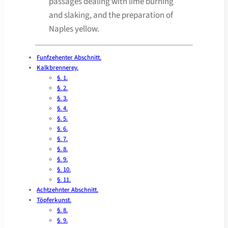
passages dealing with lime burning
and slaking, and the preparation of
Naples yellow.
Funfzehenter Abschnitt.
Kalkbrennerey.
§. 1.
§. 2.
§. 3.
§. 4.
§. 5.
§. 6.
§. 7.
§. 8.
§. 9.
§. 10.
§. 11.
Achtzehnter Abschnitt.
Töpferkunst.
§. 8.
§. 9.