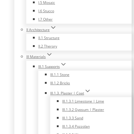
I.5 Mosaic
I.6 Stucco
I.7 Other
II Architecture
II.1 Structure
II.2 Therory
III Materials
III.1 Supports
III.1.1 Stone
III.1.2 Bricks
III.1.3. Plaster | Coat
III.1.3.1 Limestone | Lime
III.1.3.2 Gypsum | Plaster
III.1.3.3 Sand
III.1.3.4 Pozzolan