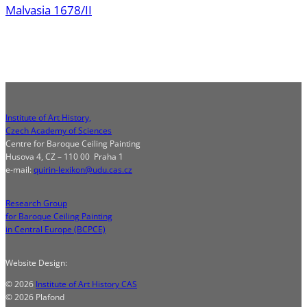
Malvasia 1678/II
Institute of Art History,
Czech Academy of Sciences
Centre for Baroque Ceiling Painting
Husova 4, CZ – 110 00 Praha 1
e-mail:
quirin-lexikon@udu.cas.cz
Research Group
for Baroque Ceiling Painting
in Central Europe (BCPCE)
Website Design:
© 2026
Institute of Art History CAS
© 2026 Plafond