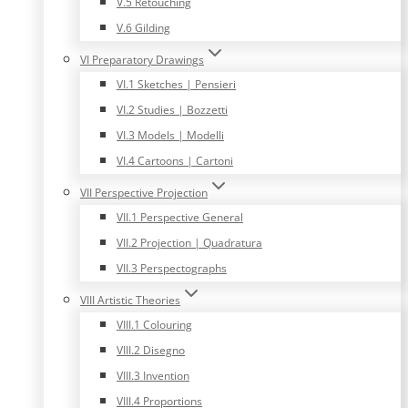
V.5 Retouching
V.6 Gilding
VI Preparatory Drawings
VI.1 Sketches | Pensieri
VI.2 Studies | Bozzetti
VI.3 Models | Modelli
VI.4 Cartoons | Cartoni
VII Perspective Projection
VII.1 Perspective General
VII.2 Projection | Quadratura
VII.3 Perspectographs
VIII Artistic Theories
VIII.1 Colouring
VIII.2 Disegno
VIII.3 Invention
VIII.4 Proportions