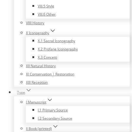
VIII.5 Style
VIII.6 Other
VIIII History
X Iconography
X.1 Sacral Iconography
X.2 Profane Iconography
X.3 Concetti
XII Natural History
XI Conservation | Restoration
XIII Reception
Type
I Manuscript
I.1 Primary Source
I.2 Secondary Source
II Book (printed)