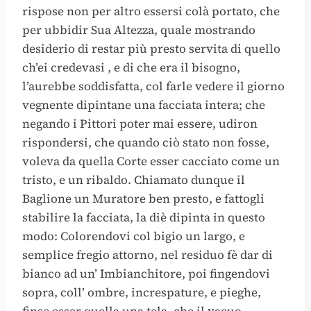
rispose non per altro essersi colà portato, che
per ubbidir Sua Altezza, quale mostrando
desiderio di restar più presto servita di quello
ch’ei credevasi , e di che era il bisogno,
l’aurebbe soddisfatta, col farle vedere il giorno
vegnente dipintane una facciata intera; che
negando i Pittori poter mai essere, udiron
rispondersi, che quando ciò stato non fosse,
voleva da quella Corte esser cacciato come un
tristo, e un ribaldo. Chiamato dunque il
Baglione un Muratore ben presto, e fattogli
stabilire la facciata, la diè dipinta in questo
modo: Colorendovi col bigio un largo, e
semplice fregio attorno, nel residuo fè dar di
bianco ad un’ Imbianchitore, poi fingendovi
sopra, coll’ ombre, increspature, e pieghe,
finse esser quella una tela, che il vacuo