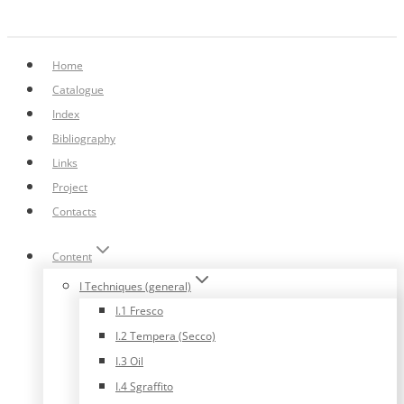
Home
Catalogue
Index
Bibliography
Links
Project
Contacts
Content
I Techniques (general)
I.1 Fresco
I.2 Tempera (Secco)
I.3 Oil
I.4 Sgraffito