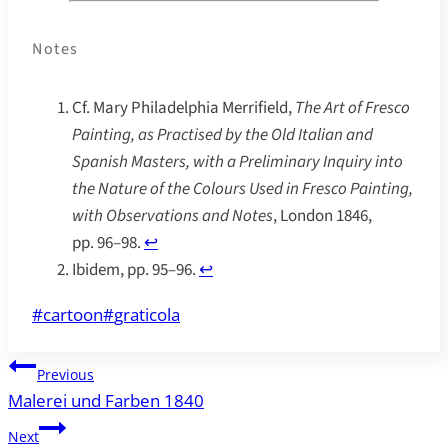
Notes
Cf. Mary Philadelphia Merrifield,
The Art of Fresco
Painting, as Practised by the Old Italian and
Spanish Masters, with a Preliminary Inquiry into
the Nature of the Colours Used in Fresco Painting,
with Observations and Notes
, London 1846,
pp. 96–98.
↩︎
Ibidem, pp. 95–96.
↩︎
Post
#
cartoon
#
graticola
Tags:
Post
Previous
navigation
Malerei und Farben 1840
Next