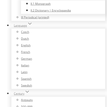
II.1 Monograph
II.2 Dictionary | Encyclopaedia
III Periodical (printed)
Language
Czech
Dutch
English
French
German
Italian
Latin
Spanish
Swedish
Century
Antiquity
500–999