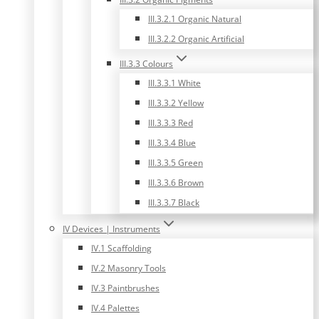
III.3.2.1 Organic Natural
III.3.2.2 Organic Artificial
III.3.3 Colours
III.3.3.1 White
III.3.3.2 Yellow
III.3.3.3 Red
III.3.3.4 Blue
III.3.3.5 Green
III.3.3.6 Brown
III.3.3.7 Black
IV Devices | Instruments
IV.1 Scaffolding
IV.2 Masonry Tools
IV.3 Paintbrushes
IV.4 Palettes